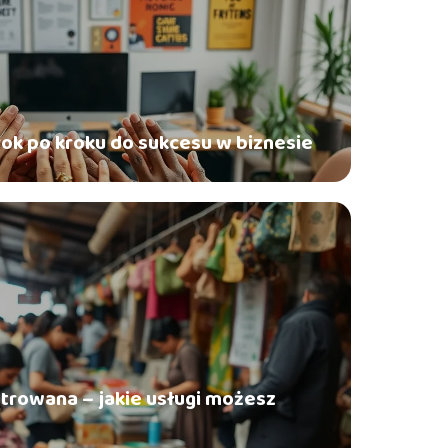
krok po kroku do sukcesu w biznesie
strowana – jakie usługi możesz