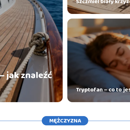
Szczmiel biały krzyż
– jak znaleźć
Tryptofan – co to je
MĘŻCZYZNA