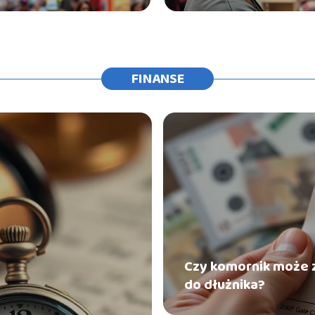
FINANSE
Czy komornik może 
do dłużnika?