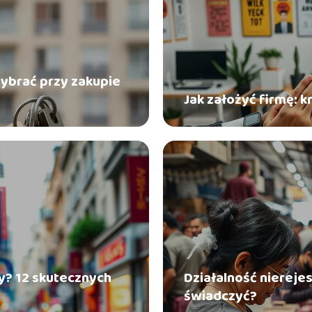
ybrać przy zakupie
Jak założyć firmę: 
? 12 skutecznych
Działalność niereje
świadczyć?