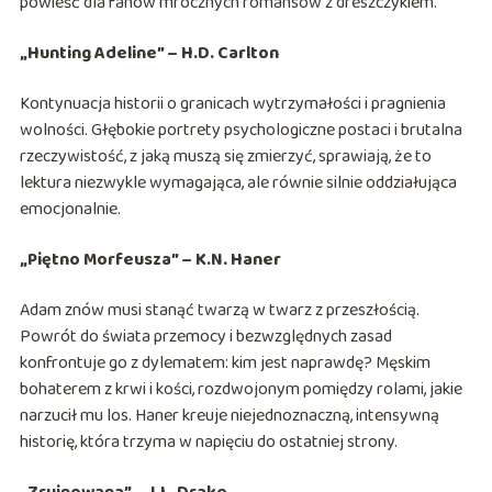
powieść dla fanów mrocznych romansów z dreszczykiem.
„Hunting Adeline” – H.D. Carlton
Kontynuacja historii o granicach wytrzymałości i pragnienia
wolności. Głębokie portrety psychologiczne postaci i brutalna
rzeczywistość, z jaką muszą się zmierzyć, sprawiają, że to
lektura niezwykle wymagająca, ale równie silnie oddziałująca
emocjonalnie.
„Piętno Morfeusza” – K.N. Haner
Adam znów musi stanąć twarzą w twarz z przeszłością.
Powrót do świata przemocy i bezwzględnych zasad
konfrontuje go z dylematem: kim jest naprawdę? Męskim
bohaterem z krwi i kości, rozdwojonym pomiędzy rolami, jakie
narzucił mu los. Haner kreuje niejednoznaczną, intensywną
historię, która trzyma w napięciu do ostatniej strony.