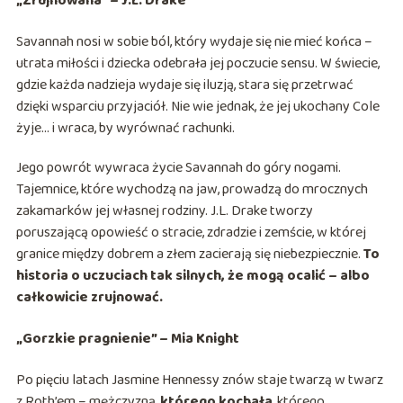
„Zrujnowana” – J.L. Drake
Savannah nosi w sobie ból, który wydaje się nie mieć końca –
utrata miłości i dziecka odebrała jej poczucie sensu. W świecie,
gdzie każda nadzieja wydaje się iluzją, stara się przetrwać
dzięki wsparciu przyjaciół. Nie wie jednak, że jej ukochany Cole
żyje… i wraca, by wyrównać rachunki.
Jego powrót wywraca życie Savannah do góry nogami.
Tajemnice, które wychodzą na jaw, prowadzą do mrocznych
zakamarków jej własnej rodziny. J.L. Drake tworzy
poruszającą opowieść o stracie, zdradzie i zemście, w której
granice między dobrem a złem zacierają się niebezpiecznie.
To
historia o uczuciach tak silnych, że mogą ocalić – albo
całkowicie zrujnować.
„Gorzkie pragnienie” – Mia Knight
Po pięciu latach Jasmine Hennessy znów staje twarzą w twarz
z Roth’em – mężczyzną,
którego kochała
, którego