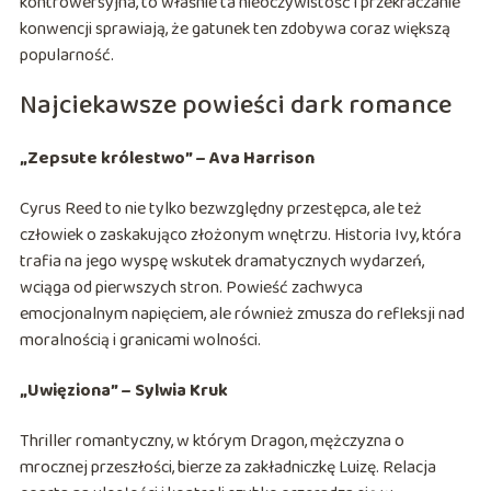
kontrowersyjna, to właśnie ta nieoczywistość i przekraczanie
konwencji sprawiają, że gatunek ten zdobywa coraz większą
popularność.
Najciekawsze powieści dark romance
„Zepsute królestwo” – Ava Harrison
Cyrus Reed to nie tylko bezwzględny przestępca, ale też
człowiek o zaskakująco złożonym wnętrzu. Historia Ivy, która
trafia na jego wyspę wskutek dramatycznych wydarzeń,
wciąga od pierwszych stron. Powieść zachwyca
emocjonalnym napięciem, ale również zmusza do refleksji nad
moralnością i granicami wolności.
„Uwięziona” – Sylwia Kruk
Thriller romantyczny, w którym Dragon, mężczyzna o
mrocznej przeszłości, bierze za zakładniczkę Luizę. Relacja