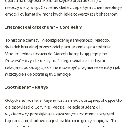
oparta na uległości i kontroli szybko przeradza się w
nieoczywistą więź. Czytelnik śledzi z zapartym tchem ewolucję
emocji i dylematów moralnych, jakie towarzyszą bohaterom.
„Naznaczeni grzechem” – Cora Reilly
To historia zemsty i niebezpiecznej namiętności. Maddox,
świadek brutalnej przeszłości, planuje zemstę na rodzinie
Vitiello. Jednak uczucia do Marcelli komplikują jego plan.
Powieść łączy elementy mafijnego świata z trudnymi
relacjami, pokazując jak silne może być pragnienie zemsty i jak
niszczycielskie potrafią być emocje.
„Gothikana” – RuNyx
Gotycka atmosfera i tajemniczy zamek tworzą niepokojące tło
dla opowieści o Corvinie i Vadzie. Relacja studentki i
wykładowcy, przesiąknięta zakazanym uczuciem i ukrytymi
tajemnicami, zbudowana jest na klimacie grozy i napięcia. To