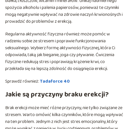
białka, tłuszczów, witamin i minerałów. Unikaj nadmiernego
spożycia alkoholu i palenia papierosów, ponieważ te czynniki
mogą negatywnie wpływać na zdrowie naczyń krwionośnych i
prowadzić do problemów z erekcją.
Regularna aktywność fizyczna również może pomóc w
radzeniu sobie ze stresem i poprawie funkcjonowania
seksualnego. Wybierz formę aktywności fizycznej, która Ci
odpowiada, taką jak bieganie, joga czy pływanie. Ćwiczenia
fizyczne redukują stres i poprawiają krążenie krwi, co
przekłada się na lepszą zdolność do osiągnięcia erekcji.
Sprawdź również:
Tadaforce 40
Jakie są przyczyny braku erekcji?
Brak erekcji może mieć różne przyczyny, nie tylko związane ze
stresem. Warto omówić kilka czynników, które mogą wpływać
na ten problem. Jednym z nich jest stres emocjonalny, który
może wynikać z napięcia w życiu codziennym, problemów w