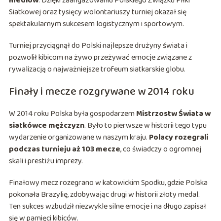
mediów
. Dzięki zaangażowaniu Polskiego Związku Piłki
Siatkowej oraz tysięcy wolontariuszy turniej okazał się
spektakularnym sukcesem logistycznym i sportowym.
Turniej przyciągnął do Polski najlepsze drużyny świata i
pozwolił kibicom na żywo przeżywać emocje związane z
rywalizacją o najważniejsze trofeum siatkarskie globu.
Finały i mecze rozgrywane w 2014 roku
W 2014 roku Polska była gospodarzem
Mistrzostw Świata w
siatkówce mężczyzn
. Było to pierwsze w historii tego typu
wydarzenie organizowane w naszym kraju.
Polacy rozegrali
podczas turnieju aż 103 mecze
, co świadczy o ogromnej
skali i prestiżu imprezy.
Finałowy mecz rozegrano w katowickim Spodku, gdzie Polska
pokonała Brazylię, zdobywając drugi w historii złoty medal.
Ten sukces wzbudził niezwykle silne emocje i na długo zapisał
się w pamięci kibiców.