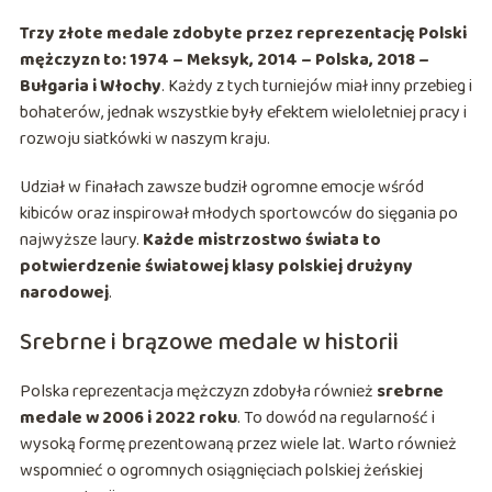
Trzy złote medale zdobyte przez reprezentację Polski
mężczyzn to: 1974 – Meksyk, 2014 – Polska, 2018 –
Bułgaria i Włochy
. Każdy z tych turniejów miał inny przebieg i
bohaterów, jednak wszystkie były efektem wieloletniej pracy i
rozwoju siatkówki w naszym kraju.
Udział w finałach zawsze budził ogromne emocje wśród
kibiców oraz inspirował młodych sportowców do sięgania po
najwyższe laury.
Każde mistrzostwo świata to
potwierdzenie światowej klasy polskiej drużyny
narodowej
.
Srebrne i brązowe medale w historii
Polska reprezentacja mężczyzn zdobyła również
srebrne
medale w 2006 i 2022 roku
. To dowód na regularność i
wysoką formę prezentowaną przez wiele lat. Warto również
wspomnieć o ogromnych osiągnięciach polskiej żeńskiej