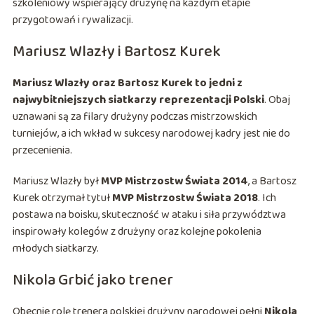
szkoleniowy wspierający drużynę na każdym etapie
przygotowań i rywalizacji.
Mariusz Wlazły i Bartosz Kurek
Mariusz Wlazły oraz Bartosz Kurek to jedni z
najwybitniejszych siatkarzy reprezentacji Polski
. Obaj
uznawani są za filary drużyny podczas mistrzowskich
turniejów, a ich wkład w sukcesy narodowej kadry jest nie do
przecenienia.
Mariusz Wlazły był
MVP Mistrzostw Świata 2014
, a Bartosz
Kurek otrzymał tytuł
MVP Mistrzostw Świata 2018
. Ich
postawa na boisku, skuteczność w ataku i siła przywództwa
inspirowały kolegów z drużyny oraz kolejne pokolenia
młodych siatkarzy.
Nikola Grbić jako trener
Obecnie rolę trenera polskiej drużyny narodowej pełni
Nikola