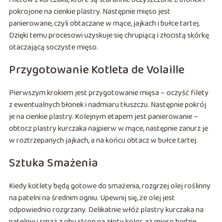
pokrojone na cienkie plastry. Następnie mięso jest
panierowane, czyli obtaczane w mące, jajkach i bułce tartej.
Dzięki temu procesowi uzyskuje się chrupiącą i złocistą skórkę
otaczającą soczyste mięso.
Przygotowanie Kotleta de Volaille
Pierwszym krokiem jest przygotowanie mięsa – oczyść filety
z ewentualnych błonek i nadmiaru tłuszczu. Następnie pokrój
je na cienkie plastry. Kolejnym etapem jest panierowanie –
obtocz plastry kurczaka najpierw w mące, następnie zanurz je
w roztrzepanych jajkach, a na końcu obtacz w bułce tartej.
Sztuka Smażenia
Kiedy kotlety będą gotowe do smażenia, rozgrzej olej roślinny
na patelni na średnim ogniu. Upewnij się, że olej jest
odpowiednio rozgrzany. Delikatnie włóż plastry kurczaka na
patelnię i smaż z obu stron na złoty kolor, aż mięso będzie