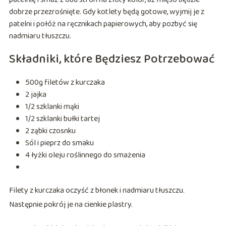
dobrze przezrośnięte. Gdy kotlety będą gotowe, wyjmij je z
patelni i połóż na ręcznikach papierowych, aby pozbyć się
nadmiaru tłuszczu.
Składniki, które Będziesz Potrzebować
500g filetów z kurczaka
2 jajka
1/2 szklanki mąki
1/2 szklanki bułki tartej
2 ząbki czosnku
Sól i pieprz do smaku
4 łyżki oleju roślinnego do smażenia
Filety z kurczaka oczyść z błonek i nadmiaru tłuszczu.
Następnie pokrój je na cienkie plastry.