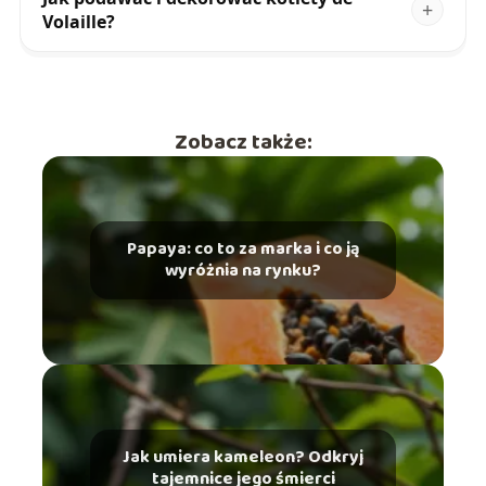
Volaille?
Zobacz także:
Papaya: co to za marka i co ją
wyróżnia na rynku?
Jak umiera kameleon? Odkryj
tajemnice jego śmierci