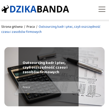
Strona główna
/
Praca
/
Outsourcing kadr i płac, czyli oszczędność
czasu i zasobów firmowych
Outsourcing kadr i płac,
czyli oszczędność czasu i
zasobów firmowych
Praca