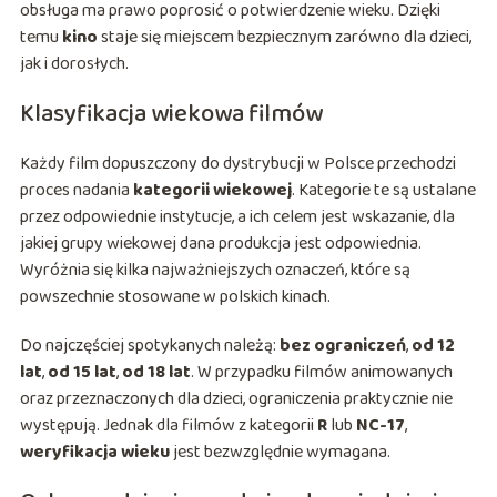
obsługa ma prawo poprosić o potwierdzenie wieku. Dzięki
temu
kino
staje się miejscem bezpiecznym zarówno dla dzieci,
jak i dorosłych.
Klasyfikacja wiekowa filmów
Każdy film dopuszczony do dystrybucji w Polsce przechodzi
proces nadania
kategorii wiekowej
. Kategorie te są ustalane
przez odpowiednie instytucje, a ich celem jest wskazanie, dla
jakiej grupy wiekowej dana produkcja jest odpowiednia.
Wyróżnia się kilka najważniejszych oznaczeń, które są
powszechnie stosowane w polskich kinach.
Do najczęściej spotykanych należą:
bez ograniczeń
,
od 12
lat
,
od 15 lat
,
od 18 lat
. W przypadku filmów animowanych
oraz przeznaczonych dla dzieci, ograniczenia praktycznie nie
występują. Jednak dla filmów z kategorii
R
lub
NC-17
,
weryfikacja wieku
jest bezwzględnie wymagana.