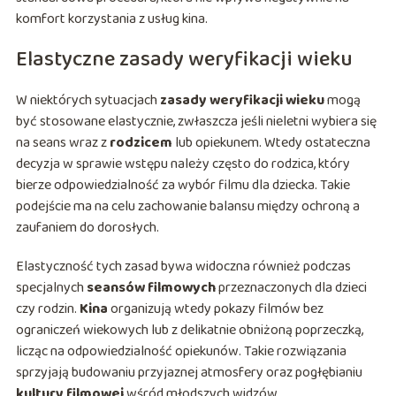
komfort korzystania z usług kina.
Elastyczne zasady weryfikacji wieku
W niektórych sytuacjach
zasady weryfikacji wieku
mogą
być stosowane elastycznie, zwłaszcza jeśli nieletni wybiera się
na seans wraz z
rodzicem
lub opiekunem. Wtedy ostateczna
decyzja w sprawie wstępu należy często do rodzica, który
bierze odpowiedzialność za wybór filmu dla dziecka. Takie
podejście ma na celu zachowanie balansu między ochroną a
zaufaniem do dorosłych.
Elastyczność tych zasad bywa widoczna również podczas
specjalnych
seansów filmowych
przeznaczonych dla dzieci
czy rodzin.
Kina
organizują wtedy pokazy filmów bez
ograniczeń wiekowych lub z delikatnie obniżoną poprzeczką,
licząc na odpowiedzialność opiekunów. Takie rozwiązania
sprzyjają budowaniu przyjaznej atmosfery oraz pogłębianiu
kultury filmowej
wśród młodszych widzów.