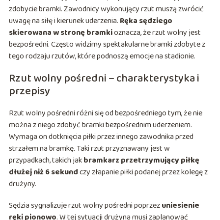
zdobycie bramki. Zawodnicy wykonujący rzut muszą zwrócić
uwagę na siłę i kierunek uderzenia.
Ręka sędziego
skierowana w stronę bramki
oznacza, że rzut wolny jest
bezpośredni. Często widzimy spektakularne bramki zdobyte z
tego rodzaju rzutów, które podnoszą emocje na stadionie.
Rzut wolny pośredni – charakterystyka i
przepisy
Rzut wolny pośredni różni się od bezpośredniego tym, że nie
można z niego zdobyć bramki bezpośrednim uderzeniem.
Wymaga on dotknięcia piłki przez innego zawodnika przed
strzałem na bramkę. Taki rzut przyznawany jest w
przypadkach, takich jak
bramkarz przetrzymujący piłkę
dłużej niż 6 sekund
czy złapanie piłki podanej przez kolegę z
drużyny.
Sędzia sygnalizuje rzut wolny pośredni poprzez
uniesienie
ręki pionowo
. W tej sytuacji drużyna musi zaplanować