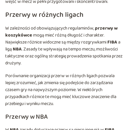
wejść w mecz w pełni przygotowani i skoncentrowani.
Przerwy w różnych ligach
W zależności od obowiązujących regulaminów,
przerwy w
koszykówce
mogą mieć różną długość i charakter.
Największe różnice widoczne są między rozgrywkami
FIBA
a
ligą
NBA
. Zasady te wpływają na tempo meczu, możliwości
taktyczne oraz ogólną strategię prowadzenia spotkania przez
drużyny.
Porównanie organizacji przerw w różnych ligach pozwala
lepiej zrozumieć, jak zmienia się podejście do zarządzania
czasem gry na najwyższym poziomie. W niektórych
przypadkach różnice te mogą mieć kluczowe znaczenie dla
przebiegu i wyniku meczu.
Przerwy w NBA
W
NBA
zasady dotyczące przerw są nieco inne niż w
FIBA
.