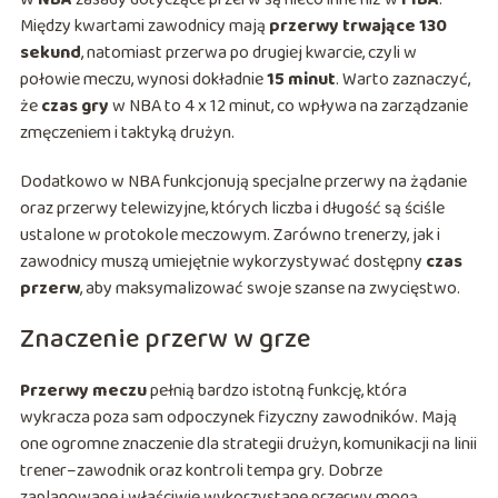
Między kwartami zawodnicy mają
przerwy trwające 130
sekund
, natomiast przerwa po drugiej kwarcie, czyli w
połowie meczu, wynosi dokładnie
15 minut
. Warto zaznaczyć,
że
czas gry
w NBA to 4 x 12 minut, co wpływa na zarządzanie
zmęczeniem i taktyką drużyn.
Dodatkowo w NBA funkcjonują specjalne przerwy na żądanie
oraz przerwy telewizyjne, których liczba i długość są ściśle
ustalone w protokole meczowym. Zarówno trenerzy, jak i
zawodnicy muszą umiejętnie wykorzystywać dostępny
czas
przerw
, aby maksymalizować swoje szanse na zwycięstwo.
Znaczenie przerw w grze
Przerwy meczu
pełnią bardzo istotną funkcję, która
wykracza poza sam odpoczynek fizyczny zawodników. Mają
one ogromne znaczenie dla strategii drużyn, komunikacji na linii
trener–zawodnik oraz kontroli tempa gry. Dobrze
zaplanowane i właściwie wykorzystane przerwy mogą