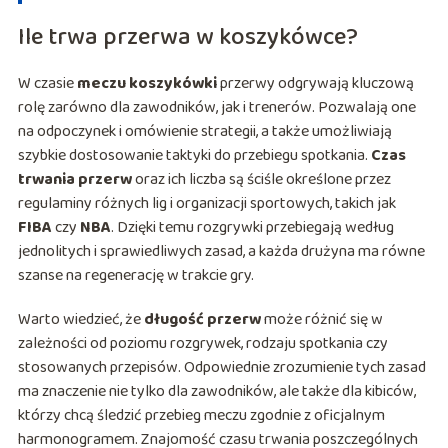
Ile trwa przerwa w koszykówce?
W czasie
meczu koszykówki
przerwy odgrywają kluczową
rolę zarówno dla zawodników, jak i trenerów. Pozwalają one
na odpoczynek i omówienie strategii, a także umożliwiają
szybkie dostosowanie taktyki do przebiegu spotkania.
Czas
trwania przerw
oraz ich liczba są ściśle określone przez
regulaminy różnych lig i organizacji sportowych, takich jak
FIBA
czy
NBA
. Dzięki temu rozgrywki przebiegają według
jednolitych i sprawiedliwych zasad, a każda drużyna ma równe
szanse na regenerację w trakcie gry.
Warto wiedzieć, że
długość przerw
może różnić się w
zależności od poziomu rozgrywek, rodzaju spotkania czy
stosowanych przepisów. Odpowiednie zrozumienie tych zasad
ma znaczenie nie tylko dla zawodników, ale także dla kibiców,
którzy chcą śledzić przebieg meczu zgodnie z oficjalnym
harmonogramem. Znajomość czasu trwania poszczególnych