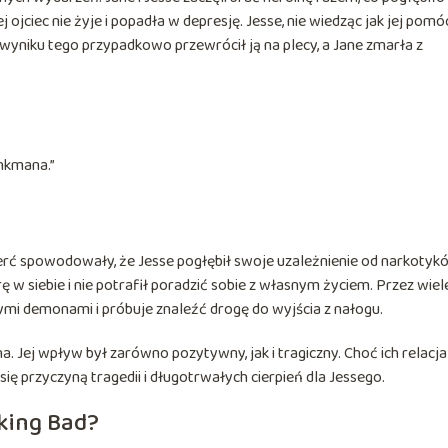
jciec nie żyje i popadła w depresję. Jesse, nie wiedząc jak jej pomóc
wyniku tego przypadkowo przewrócił ją na plecy, a Jane zmarła z
nkmana.”
ierć spowodowały, że Jesse pogłębił swoje uzależnienie od narkotyk
 w siebie i nie potrafił poradzić sobie z własnym życiem. Przez wiel
ymi demonami i próbuje znaleźć drogę do wyjścia z nałogu.
. Jej wpływ był zarówno pozytywny, jak i tragiczny. Choć ich relacja
 się przyczyną tragedii i długotrwałych cierpień dla Jessego.
aking Bad?