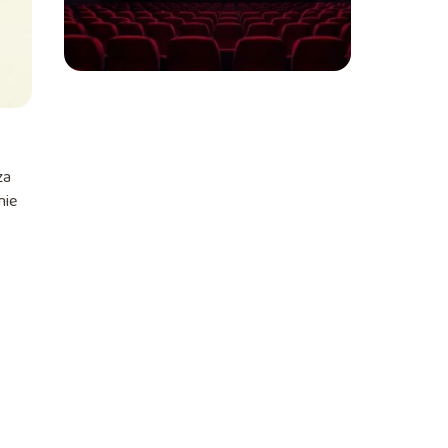
za
nie