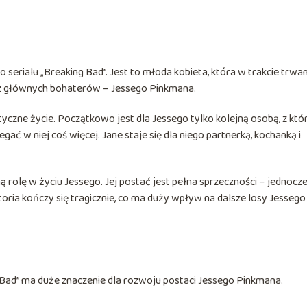
serialu „Breaking Bad”. Jest to młoda kobieta, która w trakcie trwan
z głównych bohaterów – Jessego Pinkmana.
yczne życie. Początkowo jest dla Jessego tylko kolejną osobą, z któ
ć w niej coś więcej. Jane staje się dla niego partnerką, kochanką i
 rolę w życiu Jessego. Jej postać jest pełna sprzeczności – jednocz
toria kończy się tragicznie, co ma duży wpływ na dalsze losy Jessego 
g Bad” ma duże znaczenie dla rozwoju postaci Jessego Pinkmana.