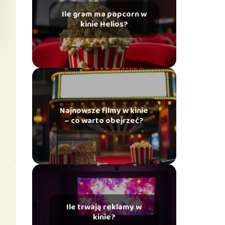
Ile gram ma popcorn w
kinie Helios?
Najnowsze filmy w kinie
– co warto obejrzeć?
Ile trwają reklamy w
kinie?