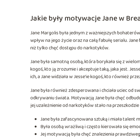
Jakie były motywacje Jane w Bre
Jane Margolis była jednym z ważniejszych bohaterów 
wpływ na jego życie oraz na całą fabułę serialu. Jan
niż tylko chęć dostępu do narkotyków.
Jane była samotną osobą, która borykała się z wiel
kogoś, kto ją zrozumie i akceptuje taką, jaka jest. Je
ich, a Jane widziała w Jesse’ie kogoś, kto również p
Jane była również zdesperowana i chciała uciec od 
odkrywaniu świata. Motywacją Jane była chęć odbud
jej uzależnienie od narkotyków stało na przeszkodzie 
Jane była zafascynowana sztuką i miała talent m
Była osobą wrażliwą i często kierowała się emo
Jej motywacją była chęć znalezienia prawdziwego