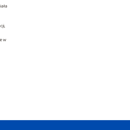
iała
ji,
ie w