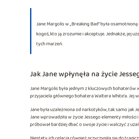
Jane Margolis w „Breaking Bad” była osamotnioną 
kogoś, kto ją zrozumie i akceptuje. Jednakże, jej 
tych marzeń.
Jak Jane wpłynęła na życie Jess
Jane Margolis była jednym z kluczowych bohaterów w 
przyjaciela głównego bohatera Waltera White’a. Jej 
Jane była uzależniona od narkotyków, tak samo jak Je
Jane wprowadziła w życie Jessego elementy miłości i t
próbował bardziej dbać o swoje życie i walczyć z uza
Niestety, ich relacja również przyczyniła się do tragi