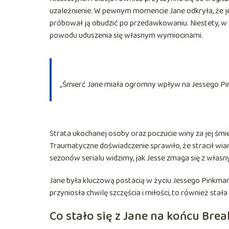
uzależnienie. W pewnym momencie Jane odkryła, że jej o
próbował ją obudzić po przedawkowaniu. Niestety, w 
powodu uduszenia się własnym wymiocinami.
„Śmierć Jane miała ogromny wpływ na Jessego Pi
Strata ukochanej osoby oraz poczucie winy za jej śm
Traumatyczne doświadczenie sprawiło, że stracił wiarę
sezonów serialu widzimy, jak Jesse zmaga się z własn
Jane była kluczową postacią w życiu Jessego Pinkmana
przyniosła chwilę szczęścia i miłości, to również stała
Co stało się z Jane na końcu Bre