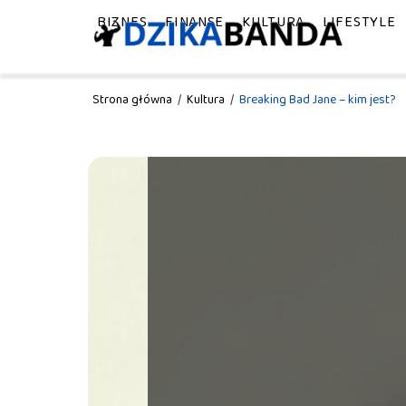
BIZNES
FINANSE
KULTURA
LIFESTYLE
Strona główna
/
Kultura
/
Breaking Bad Jane – kim jest?