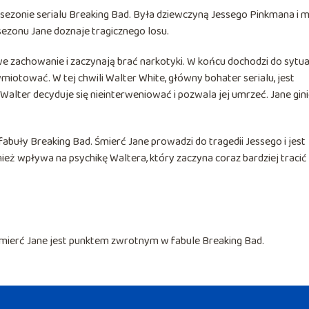
 sezonie serialu Breaking Bad. Była dziewczyną Jessego Pinkmana i m
sezonu Jane doznaje tragicznego losu.
 zachowanie i zaczynają brać narkotyki. W końcu dochodzi do sytuac
miotować. W tej chwili Walter White, główny bohater serialu, jest
Walter decyduje się nieinterweniować i pozwala jej umrzeć. Jane gin
uły Breaking Bad. Śmierć Jane prowadzi do tragedii Jessego i jest
ż wpływa na psychikę Waltera, który zaczyna coraz bardziej tracić
śmierć Jane jest punktem zwrotnym w fabule Breaking Bad.