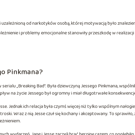
i uzależnioną od narkotyków osobą, której motywacją było znalezie
uzależnienie i problemy emocjonalne stanowiły przeszkodę w realizacji
ego Pinkmana?
serialu „Breaking Bad”. Była dziewczyną Jessego Pinkmana, wspólnik
wpływ na życie Jessego był ogromny i miał długotrwałe konsekwencj
sse. Jednak ich relacja była czymś więcej niż tylko wspólnym nałogi
roski. Wraz z nią Jesse czuł się kochany i akceptowany. To sprawiło, 
leżnieniem.
cznych wydarzeń. Jane i Jesse zaczęli brać heroinę razem, co pogłębiło 