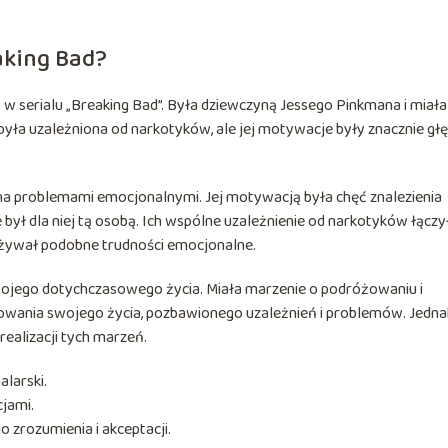
aking Bad?
w serialu „Breaking Bad”. Była dziewczyną Jessego Pinkmana i miała
e była uzależniona od narkotyków, ale jej motywacje były znacznie gł
oma problemami emocjonalnymi. Jej motywacją była chęć znalezienia
sse był dla niej tą osobą. Ich wspólne uzależnienie od narkotyków łączy
rzeżywał podobne trudności emocjonalne.
swojego dotychczasowego życia. Miała marzenie o podróżowaniu i
owania swojego życia, pozbawionego uzależnień i problemów. Jedna
realizacji tych marzeń.
alarski.
cjami.
 zrozumienia i akceptacji.