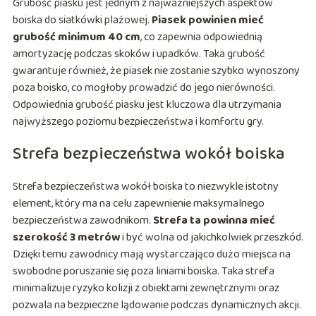
Grubość piasku jest jednym z najważniejszych aspektów
boiska do siatkówki plażowej.
Piasek powinien mieć
grubość minimum 40 cm
, co zapewnia odpowiednią
amortyzację podczas skoków i upadków. Taka grubość
gwarantuje również, że piasek nie zostanie szybko wynoszony
poza boisko, co mogłoby prowadzić do jego nierówności.
Odpowiednia grubość piasku jest kluczowa dla utrzymania
najwyższego poziomu bezpieczeństwa i komfortu gry.
Strefa bezpieczeństwa wokół boiska
Strefa bezpieczeństwa wokół boiska to niezwykle istotny
element, który ma na celu zapewnienie maksymalnego
bezpieczeństwa zawodnikom.
Strefa ta powinna mieć
szerokość 3 metrów
i być wolna od jakichkolwiek przeszkód.
Dzięki temu zawodnicy mają wystarczająco dużo miejsca na
swobodne poruszanie się poza liniami boiska. Taka strefa
minimalizuje ryzyko kolizji z obiektami zewnętrznymi oraz
pozwala na bezpieczne lądowanie podczas dynamicznych akcji.