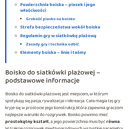
Powierzchnia boiska – piasek i jego
właściwości
Grubość piasku na boisku
Strefa bezpieczeństwa wokół boiska
Regulamin gry w siatkówkę plażową
Zasady gry i technika odbić
Elementy boiska – linie i taśmy
Boisko do siatkówki plażowej –
podstawowe informacje
Boisko do siatkówki plażowej jest miejscem, w którym
spotykają się pasja, rywalizacja i rekreacja. Cała magia tej gry
kryje się w prostocie jego konstrukcji, która zapewnia graczom
najlepsze warunki do rozgrywek. Boisko powinno mieć
prostokątny kształt
, a jego powierzchnia musi być
równa
.
W trakcie rozgrywek międzynarodowych wszystkie parametry