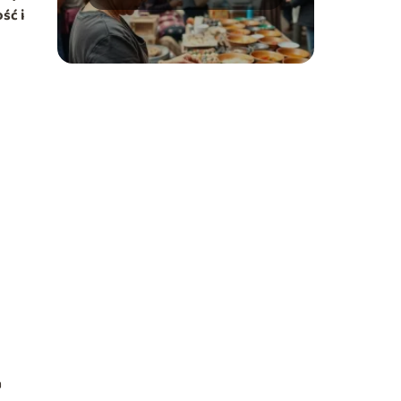
usługi możesz
ść i
świadczyć?
a