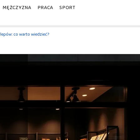
MĘŻCZYZNA
PRACA
SPORT
klepów: co warto wiedzieć?