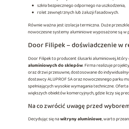
szkła bezpiecznego odpornego na uszkodzenia,
rolet zewnętrznych lub żaluzji fasadowych.
Równie ważna jest izolacja termiczna. Duże przeszkl
nowoczesne systemy aluminiowe wyposażone są w pr
Door Filipek – doświadczenie w 
Door Filipek to producent ślusarki aluminiowej, któ
aluminiowych do sklepów
. Firma realizuje proje
oraz drzwi przesuwne, dostosowane do indywidualn
dostawcy ALUPROF SA oraz nowoczesnego parku masz
spełniających wysokie wymagania techniczne. Oferta o
większych obiektów komercyjnych, gdzie liczy się pre
Na co zwrócić uwagę przed wyborem
Decydując się na
witryny aluminiowe
, warto przean