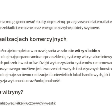
enia mogą generować straty ciepła zimą i przegrzewanie latem, dlat
zekładki termiczne oraz energooszczędne pakiety szybowe.
realizacjach komercyjnych
ry oferuje kompleksowe rozwiązania w zakresie
witryn i okien
kty obejmujące panoramiczne przeszklenia, systemy witryn aluminiow
ych potrzeb inwestorów. Dzięki wykorzystaniu systemów renomow
ynowego możliwe jest tworzenie trwałych i estetycznych konstru
bejmuje zarówno realizacje dla niewielkich lokali handlowych, jak i
cyzja wykonania oraz funkcjonalność.
 witryny?
alizować kilka kluczowych kwestii: