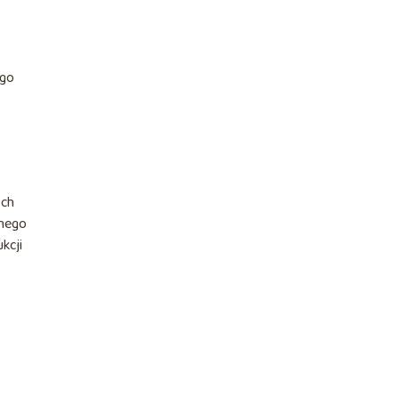
ego
ych
anego
kcji