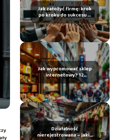
Jak założyć firmę: krok
po kroku do sukcesu w
biznesie
Jak wypromować sklep
internetowy? 12
skutecznych sposobów
Działalność
czy
nierejestrowana – jakie
ały