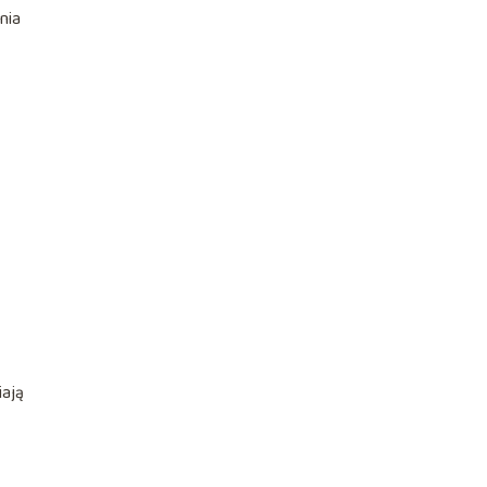
nia
iają