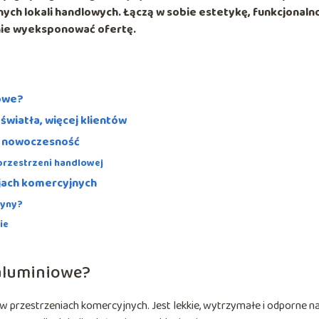
h lokali handlowych. Łączą w sobie estetykę, funkcjonalno
nie wyeksponować ofertę.
iowe?
światła, więcej klientów
i nowoczesność
rzestrzeni handlowej
cjach komercyjnych
ryny?
ie
aluminiowe?
w przestrzeniach komercyjnych. Jest lekkie, wytrzymałe i odporne n