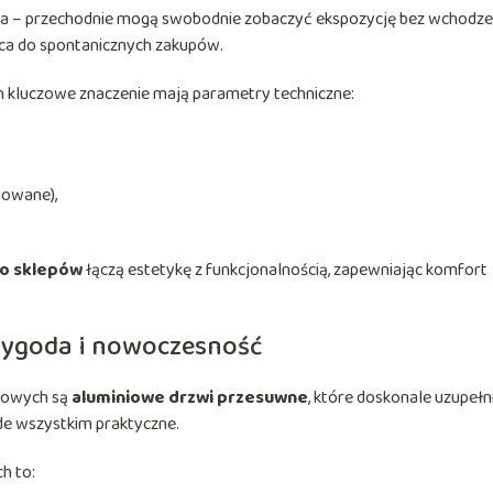
ta – przechodnie mogą swobodnie zobaczyć ekspozycję bez wchodze
hęca do spontanicznych zakupów.
h kluczowe znaczenie mają parametry techniczne:
nowane),
do sklepów
łączą estetykę z funkcjonalnością, zapewniając komfort
wygoda i nowoczesność
lowych są
aluminiowe drzwi przesuwne
, które doskonale uzupełn
ede wszystkim praktyczne.
h to: